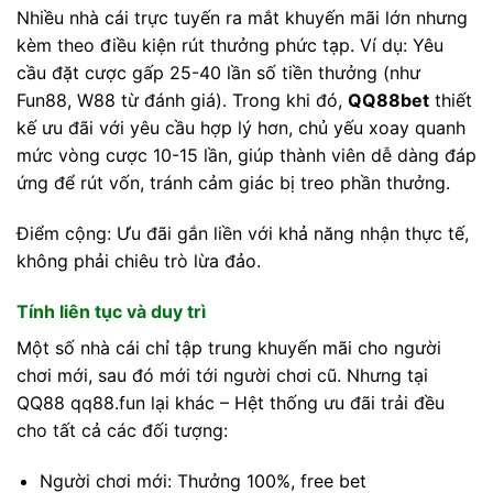
Nhiều nhà cái trực tuyến ra mắt khuyến mãi lớn nhưng
kèm theo điều kiện rút thưởng phức tạp. Ví dụ: Yêu
cầu đặt cược gấp 25-40 lần số tiền thưởng (như
Fun88, W88 từ đánh giá). Trong khi đó,
QQ88bet
thiết
kế ưu đãi với yêu cầu hợp lý hơn, chủ yếu xoay quanh
mức vòng cược 10-15 lần, giúp thành viên dễ dàng đáp
ứng để rút vốn, tránh cảm giác bị treo phần thưởng.
Điểm cộng: Ưu đãi gắn liền với khả năng nhận thực tế,
không phải chiêu trò lừa đảo.
Tính liên tục và duy trì
Một số nhà cái chỉ tập trung khuyến mãi cho người
chơi mới, sau đó mới tới người chơi cũ. Nhưng tại
QQ88 qq88.fun lại khác – Hệt thống ưu đãi trải đều
cho tất cả các đối tượng:
Người chơi mới: Thưởng 100%, free bet