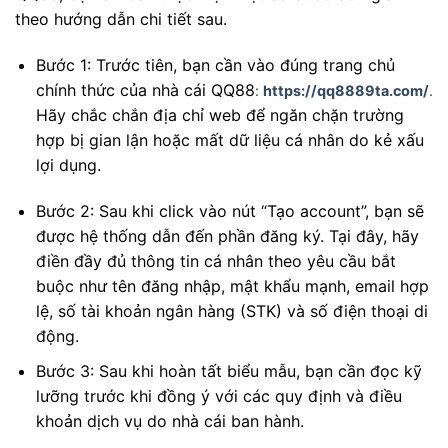
theo hướng dẫn chi tiết sau.
Bước 1: Trước tiên, bạn cần vào đúng trang chủ
chính thức của nhà cái QQ88
:
https://qq8889ta.com/
.
Hãy chắc chắn địa chỉ web để ngăn chặn trường
hợp bị gian lận hoặc mất dữ liệu cá nhân do kẻ xấu
lợi dụng.
Bước 2: Sau khi click vào nút “Tạo account”, bạn sẽ
được hệ thống dẫn đến phần đăng ký. Tại đây, hãy
điền đầy đủ thông tin cá nhân theo yêu cầu bắt
buộc như tên đăng nhập, mật khẩu mạnh, email hợp
lệ, số tài khoản ngân hàng (STK) và số điện thoại di
động.
Bước 3: Sau khi hoàn tất biểu mẫu, bạn cần đọc kỹ
lưỡng trước khi đồng ý với các quy định và điều
khoản dịch vụ do nhà cái ban hành.