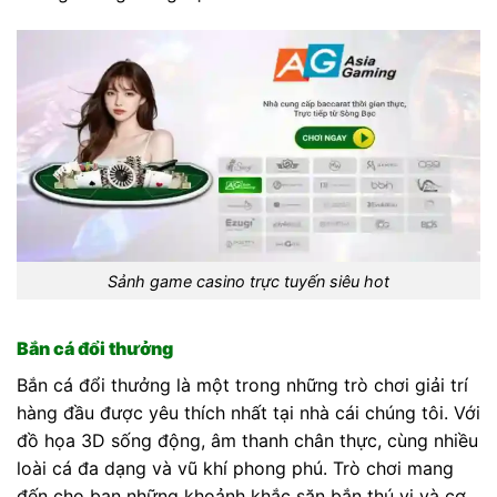
Sảnh game casino trực tuyến siêu hot
Bắn cá đổi thưởng
Bắn cá đổi thưởng là một trong những trò chơi giải trí
hàng đầu được yêu thích nhất tại nhà cái chúng tôi. Với
đồ họa 3D sống động, âm thanh chân thực, cùng nhiều
loài cá đa dạng và vũ khí phong phú. Trò chơi mang
đến cho bạn những khoảnh khắc săn bắn thú vị và cơ