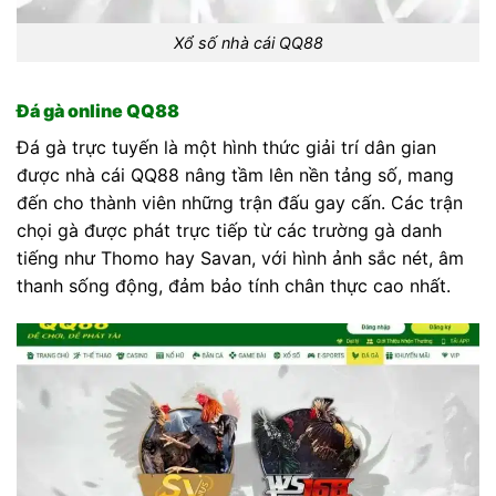
Xổ số nhà cái QQ88
Đá gà online QQ88
Đá gà trực tuyến là một hình thức giải trí dân gian
được nhà cái QQ88 nâng tầm lên nền tảng số, mang
đến cho thành viên những trận đấu gay cấn. Các trận
chọi gà được phát trực tiếp từ các trường gà danh
tiếng như Thomo hay Savan, với hình ảnh sắc nét, âm
thanh sống động, đảm bảo tính chân thực cao nhất.