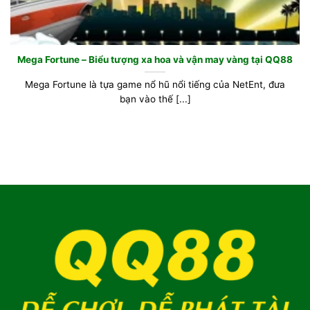
Mega Fortune – Biểu tượng xa hoa và vận may vàng tại QQ88
Mega Fortune là tựa game nổ hũ nổi tiếng của NetEnt, đưa
bạn vào thế [...]