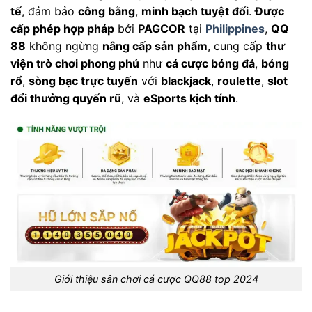
tế
, đảm bảo
công bằng
,
minh bạch tuyệt đối
.
Được
cấp phép hợp pháp
bởi
PAGCOR
tại
Philippines
,
QQ
88
không ngừng
nâng cấp sản phẩm
, cung cấp
thư
viện trò chơi phong phú
như
cá cược bóng đá
,
bóng
rổ
,
sòng bạc trực tuyến
với
blackjack
,
roulette
,
slot
đổi thưởng quyến rũ
, và
eSports kịch tính
.
Giới thiệu sân chơi cá cược QQ88 top 2024