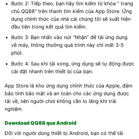
Bước 2: Tiếp theo, bạn hãy tìm kiếm từ khóa ” trang
chủ QQ88″ trên thanh tìm kiếm của App Store. Ứng
dụng chính thức của nhà cái chúng tôi sẽ xuất hiện
đầu tiên trong kết quả tìm kiếm.
Bước 3: Bạn nhấn vào nút “Nhận” để tải ứng dụng
về máy, thông thường quá trình này chỉ mất 3-5
phút.
Bước 4: Sau khi tải xong, ứng dụng sẽ tự động được
cài đặt nhanh trên thiết bị của bạn.
App Store là kho ứng dụng chính thức của Apple, đảm
bảo tính bảo mật và an toàn cho các ứng dụng được
tải về, nên người chơi không cần lo lắng khi trải
nghiệm.
Download QQ88 qua Android
Đối với người dùng thiết bị Android, bạn có thể tải