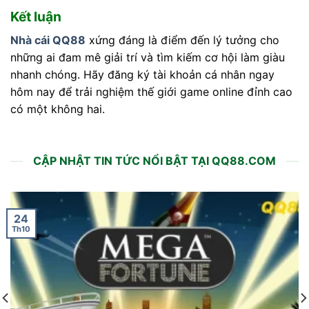
Kết luận
Nhà cái QQ88
xứng đáng là điểm đến lý tưởng cho
những ai đam mê giải trí và tìm kiếm cơ hội làm giàu
nhanh chóng. Hãy đăng ký tài khoản cá nhân ngay
hôm nay để trải nghiệm thế giới game online đỉnh cao
có một không hai.
CẬP NHẬT TIN TỨC NỔI BẬT TẠI QQ88.COM
24
Th10