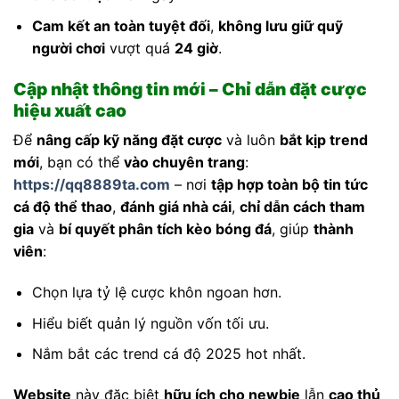
Cam kết an toàn tuyệt đối
,
không lưu giữ quỹ
người chơi
vượt quá
24 giờ
.
Cập nhật thông tin mới – Chỉ dẫn đặt cược
hiệu xuất cao
Để
nâng cấp kỹ năng đặt cược
và luôn
bắt kịp trend
mới
, bạn có thể
vào chuyên trang
:
https://qq8889ta.com
– nơi
tập hợp toàn bộ tin tức
cá độ thể thao
,
đánh giá nhà cái
,
chỉ dẫn cách tham
gia
và
bí quyết phân tích kèo bóng đá
, giúp
thành
viên
:
Chọn lựa tỷ lệ cược khôn ngoan hơn.
Hiểu biết quản lý nguồn vốn tối ưu.
Nắm bắt các trend cá độ 2025 hot nhất.
Website
này đặc biệt
hữu ích cho newbie
lẫn
cao thủ