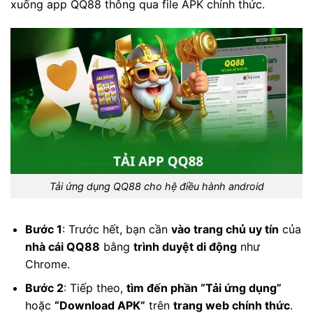
xuống app QQ88 thông qua file APK chính thức.
Tải ứng dụng QQ88 cho hệ điều hành android
Bước 1
: Trước hết, bạn cần
vào trang chủ uy tín
của
nhà cái QQ88
bằng
trình duyệt di động
như
Chrome.
Bước 2
: Tiếp theo,
tìm đến phần “Tải ứng dụng”
hoặc
“Download APK”
trên
trang web chính thức
.