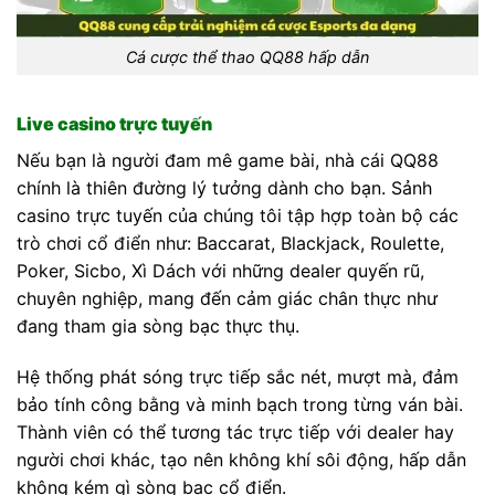
Cá cược thể thao QQ88 hấp dẫn
Live casino trực tuyến
Nếu bạn là người đam mê game bài, nhà cái QQ88
chính là thiên đường lý tưởng dành cho bạn. Sảnh
casino trực tuyến của chúng tôi tập hợp toàn bộ các
trò chơi cổ điển như: Baccarat, Blackjack, Roulette,
Poker, Sicbo, Xì Dách với những dealer quyến rũ,
chuyên nghiệp, mang đến cảm giác chân thực như
đang tham gia sòng bạc thực thụ.
Hệ thống phát sóng trực tiếp sắc nét, mượt mà, đảm
bảo tính công bằng và minh bạch trong từng ván bài.
Thành viên có thể tương tác trực tiếp với dealer hay
người chơi khác, tạo nên không khí sôi động, hấp dẫn
không kém gì sòng bạc cổ điển.