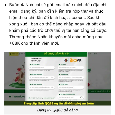
Bước 4: Nhà cái sẽ gửi email xác minh đến địa chỉ
email đăng ký, bạn cần kiểm tra hộp thư và thực
hiện theo chỉ dẫn để kích hoạt account. Sau khi
xong xuôi, bạn có thể đăng nhập ngay và bắt đầu
khám phá các trò chơi thú vị tại nền tảng cá cược.
Thưởng thêm: Nhận khuyến mãi chào mừng như
+88K cho thành viên mới.
Đăng ký QQ88 dễ dàng