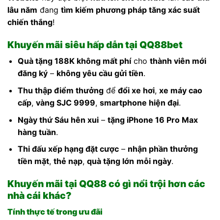
lâu năm
đang
tìm kiếm phương pháp tăng xác suất
chiến thắng
!
Khuyến mãi siêu hấp dẫn tại QQ88bet
Quà tặng 188K không mất phí
cho
thành viên mới
đăng ký
–
không yêu cầu gửi tiền
.
Thu thập điểm thưởng
để
đổi xe hơi
,
xe máy cao
cấp
,
vàng SJC 9999
,
smartphone hiện đại
.
Ngày thứ Sáu hên xui
–
tặng iPhone 16 Pro Max
hàng tuần
.
Thi đấu xếp hạng đặt cược
–
nhận phần thưởng
tiền mặt
,
thẻ nạp
,
quà tặng lớn
mỗi ngày
.
Khuyến mãi tại QQ88 có gì nổi trội hơn các
nhà cái khác?
Tính thực tế trong ưu đãi