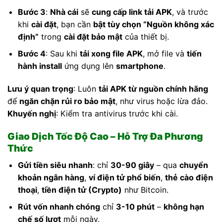
Bước 3
:
Nhà cái
sẽ
cung cấp link tải APK
, và trước
khi
cài đặt
, bạn cần
bật tùy chọn “Nguồn không xác
định”
trong
cài đặt bảo mật
của thiết bị.
Bước 4
: Sau khi
tải xong file APK
, mở file và
tiến
hành install
ứng dụng lên
smartphone
.
Lưu ý quan trọng
: Luôn
tải APK từ nguồn chính hãng
để
ngăn chặn rủi ro bảo mật
, như virus hoặc lừa đảo.
Khuyến nghị
: Kiểm tra antivirus trước khi cài.
Giao Dịch Tốc Độ Cao – Hỗ Trợ Đa Phương
Thức
Gửi tiền siêu nhanh
: chỉ
30-90 giây
– qua
chuyển
khoản ngân hàng
,
ví điện tử phổ biến
,
thẻ cào điện
thoại
,
tiền điện tử (Crypto)
như Bitcoin.
Rút vốn nhanh chóng
chỉ
3-10 phút
–
không hạn
chế số lượt
mỗi ngày.