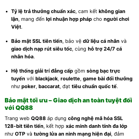
Tỷ lệ trả thưởng chuẩn xác
, cam kết
không gian
lận
, mang đến
lợi nhuận hợp pháp
cho
người chơi
Việt
.
Bảo mật SSL tiên tiến
, bảo vệ
dữ liệu cá nhân
và
giao dịch nạp rút siêu tốc
, cùng
hỗ trợ 24/7 cá
nhân hóa
.
Hệ thống giải trí đẳng cấp
gồm
sòng bạc trực
tuyến
với
blackjack
,
roulette
,
game bài đổi thưởng
như
poker
,
baccarat
, đạt
tiêu chuẩn quốc tế
.
Bảo mật tối ưu – Giao dịch an toàn tuyệt đối
với QQ88
Trang web
QQ88
áp dụng
công nghệ mã hóa SSL
128-bit tiên tiến
, kết hợp
xác minh danh tính đa lớp
như
OTP
và
tường lửa an ninh mạng hiện đại
, đảm