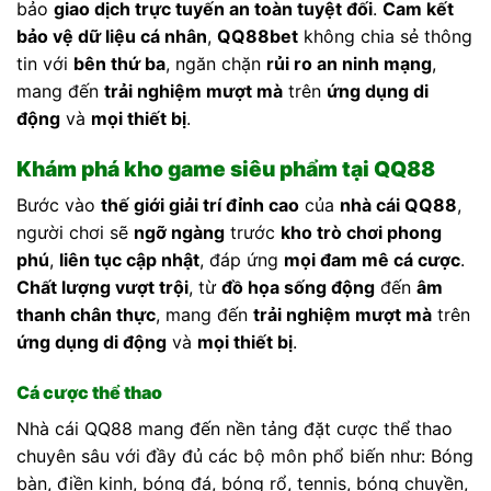
bảo
giao dịch trực tuyến an toàn tuyệt đối
.
Cam kết
bảo vệ dữ liệu cá nhân
,
QQ88bet
không chia sẻ thông
tin với
bên thứ ba
, ngăn chặn
rủi ro an ninh mạng
,
mang đến
trải nghiệm mượt mà
trên
ứng dụng di
động
và
mọi thiết bị
.
Khám phá kho game siêu phẩm tại QQ88
Bước vào
thế giới giải trí đỉnh cao
của
nhà cái QQ88
,
người chơi sẽ
ngỡ ngàng
trước
kho trò chơi phong
phú
,
liên tục cập nhật
, đáp ứng
mọi đam mê cá cược
.
Chất lượng vượt trội
, từ
đồ họa sống động
đến
âm
thanh chân thực
, mang đến
trải nghiệm mượt mà
trên
ứng dụng di động
và
mọi thiết bị
.
Cá cược thể thao
Nhà cái QQ88 mang đến nền tảng đặt cược thể thao
chuyên sâu với đầy đủ các bộ môn phổ biến như: Bóng
bàn, điền kinh, bóng đá, bóng rổ, tennis, bóng chuyền,