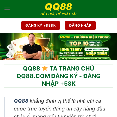
Bỏ
qua
nội
dung
ĐĂNG KÝ +888K
ĐĂNG NHẬP
QQ88
TA TRANG CHỦ
QQ88.COM ĐĂNG KÝ - ĐĂNG
NHẬP +58K
QQ88
khẳng định vị thế là nhà cái cá
cược trực tuyến đáng tin cậy hàng đầu
châu Á, mang đến thư viện trò chơi