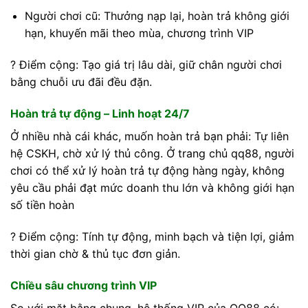
Người chơi cũ: Thưởng nạp lại, hoàn trả không giới
hạn, khuyến mãi theo mùa, chương trình VIP
? Điểm cộng: Tạo giá trị lâu dài, giữ chân người chơi
bằng chuỗi ưu đãi đều đặn.
Hoàn trả tự động – Linh hoạt 24/7
Ở nhiều nhà cái khác, muốn hoàn trả bạn phải: Tự liên
hệ CSKH, chờ xử lý thủ công. Ở trang chủ qq88, người
chơi có thể xử lý hoàn trả tự động hàng ngày, không
yêu cầu phải đạt mức doanh thu lớn và không giới hạn
số tiền hoàn
? Điểm cộng: Tính tự động, minh bạch và tiện lợi, giảm
thời gian chờ & thủ tục đơn giản.
Chiều sâu chương trình VIP
So với mặt bằng chung, hệ thống VIP của QQ88 có: