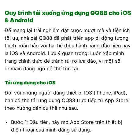
Quy trình tải xuống ứng dụng QQ88 cho iOS
& Android
Để mang lại trải nghiệm đặt cược mượt mà và tiện ích
tối ưu, nhà cái QQ88 đã phát triển app di động tương
thích hoàn hảo với hai hệ điều hành hàng đầu hiện nay
là iOS và Android. Lưu ý quan trọng: Luôn xác minh
trang chính thức để tránh rủi ro lừa đảo, vì một số
domain đáng ngờ có thể tồn tại.
Tải ứng dụng cho iOS
Đối với những người dùng thiết bị IOS (iPhone, iPad),
bạn có thể tải ứng dụng QQ88 trực tiếp từ App Store
theo hướng dẫn cụ thể như sau.
Bước 1: Đầu tiên, hãy mở App Store trên thiết bị
điện thoại của mình đáng sử dụng.