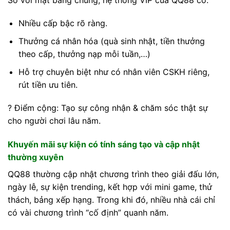
Nhiều cấp bậc rõ ràng.
Thưởng cá nhân hóa (quà sinh nhật, tiền thưởng
theo cấp, thưởng nạp mỗi tuần,…)
Hỗ trợ chuyên biệt như có nhân viên CSKH riêng,
rút tiền ưu tiên.
? Điểm cộng: Tạo sự công nhận & chăm sóc thật sự
cho người chơi lâu năm.
Khuyến mãi sự kiện có tính sáng tạo và cập nhật
thường xuyên
QQ88 thường cập nhật chương trình theo giải đấu lớn,
ngày lễ, sự kiện trending, kết hợp với mini game, thử
thách, bảng xếp hạng. Trong khi đó, nhiều nhà cái chỉ
có vài chương trình “cố định” quanh năm.