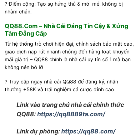
? Điểm cộng: Tạo sự hứng thú & mới mẻ, không bị
nhàm chán.
QQ88.Com – Nhà Cái Đáng Tin Cậy & Xứng
Tầm Đẳng Cấp
Từ hệ thống trò chơi hiện đại, chính sách bảo mật cao,
giao dịch nạp rút nhanh chóng đến hàng loạt khuyến
mãi giá trị – QQ88 chính là nhà cái uy tín số 1 mà bạn
không nên bỏ lỡ
? Truy cập ngay nhà cái QQ88 để đăng ký, nhận
thưởng +58K và trải nghiệm cá cược đỉnh cao
Link vào trang chủ nhà cái chính thức
QQ88:
https://qq8889ta.com/
Link dự phòng:
https://qq88.com/