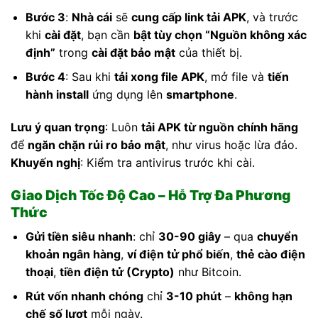
Bước 3
:
Nhà cái
sẽ
cung cấp link tải APK
, và trước
khi
cài đặt
, bạn cần
bật tùy chọn “Nguồn không xác
định”
trong
cài đặt bảo mật
của thiết bị.
Bước 4
: Sau khi
tải xong file APK
, mở file và
tiến
hành install
ứng dụng lên
smartphone
.
Lưu ý quan trọng
: Luôn
tải APK từ nguồn chính hãng
để
ngăn chặn rủi ro bảo mật
, như virus hoặc lừa đảo.
Khuyến nghị
: Kiểm tra antivirus trước khi cài.
Giao Dịch Tốc Độ Cao – Hỗ Trợ Đa Phương
Thức
Gửi tiền siêu nhanh
: chỉ
30-90 giây
– qua
chuyển
khoản ngân hàng
,
ví điện tử phổ biến
,
thẻ cào điện
thoại
,
tiền điện tử (Crypto)
như Bitcoin.
Rút vốn nhanh chóng
chỉ
3-10 phút
–
không hạn
chế số lượt
mỗi ngày.