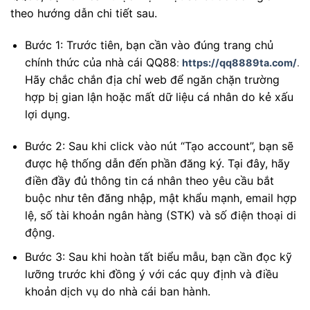
theo hướng dẫn chi tiết sau.
Bước 1: Trước tiên, bạn cần vào đúng trang chủ
chính thức của nhà cái QQ88
:
https://qq8889ta.com/
.
Hãy chắc chắn địa chỉ web để ngăn chặn trường
hợp bị gian lận hoặc mất dữ liệu cá nhân do kẻ xấu
lợi dụng.
Bước 2: Sau khi click vào nút “Tạo account”, bạn sẽ
được hệ thống dẫn đến phần đăng ký. Tại đây, hãy
điền đầy đủ thông tin cá nhân theo yêu cầu bắt
buộc như tên đăng nhập, mật khẩu mạnh, email hợp
lệ, số tài khoản ngân hàng (STK) và số điện thoại di
động.
Bước 3: Sau khi hoàn tất biểu mẫu, bạn cần đọc kỹ
lưỡng trước khi đồng ý với các quy định và điều
khoản dịch vụ do nhà cái ban hành.