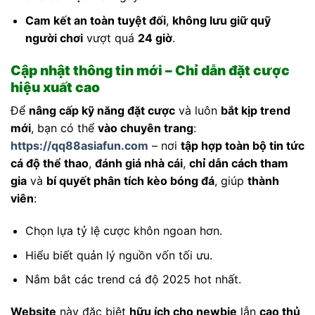
Cam kết an toàn tuyệt đối
,
không lưu giữ quỹ
người chơi
vượt quá
24 giờ
.
Cập nhật thông tin mới – Chỉ dẫn đặt cược
hiệu xuất cao
Để
nâng cấp kỹ năng đặt cược
và luôn
bắt kịp trend
mới
, bạn có thể
vào chuyên trang
:
https://qq88asiafun.com
– nơi
tập hợp toàn bộ tin tức
cá độ thể thao
,
đánh giá nhà cái
,
chỉ dẫn cách tham
gia
và
bí quyết phân tích kèo bóng đá
, giúp
thành
viên
:
Chọn lựa tỷ lệ cược khôn ngoan hơn.
Hiểu biết quản lý nguồn vốn tối ưu.
Nắm bắt các trend cá độ 2025 hot nhất.
Website
này đặc biệt
hữu ích cho newbie
lẫn
cao thủ