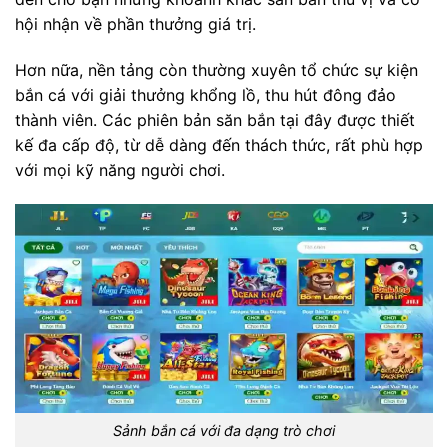
hội nhận về phần thưởng giá trị.
Hơn nữa, nền tảng còn thường xuyên tổ chức sự kiện
bắn cá với giải thưởng khổng lồ, thu hút đông đảo
thành viên. Các phiên bản săn bắn tại đây được thiết
kế đa cấp độ, từ dễ dàng đến thách thức, rất phù hợp
với mọi kỹ năng người chơi.
Sảnh bắn cá với đa dạng trò chơi