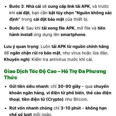
Bước 3
:
Nhà cái
sẽ
cung cấp link tải APK
, và trước
khi
cài đặt
, bạn cần
bật tùy chọn “Nguồn không xác
định”
trong
cài đặt bảo mật
của thiết bị.
Bước 4
: Sau khi
tải xong file APK
, mở file và
tiến
hành install
ứng dụng lên
smartphone
.
Lưu ý quan trọng
: Luôn
tải APK từ nguồn chính hãng
để
ngăn chặn rủi ro bảo mật
, như virus hoặc lừa đảo.
Khuyến nghị
: Kiểm tra antivirus trước khi cài.
Giao Dịch Tốc Độ Cao – Hỗ Trợ Đa Phương
Thức
Gửi tiền siêu nhanh
: chỉ
30-90 giây
– qua
chuyển
khoản ngân hàng
,
ví điện tử phổ biến
,
thẻ cào điện
thoại
,
tiền điện tử (Crypto)
như Bitcoin.
Rút vốn nhanh chóng
chỉ
3-10 phút
–
không hạn
chế số lượt
mỗi ngày.