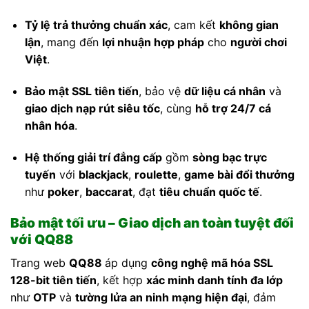
Tỷ lệ trả thưởng chuẩn xác
, cam kết
không gian
lận
, mang đến
lợi nhuận hợp pháp
cho
người chơi
Việt
.
Bảo mật SSL tiên tiến
, bảo vệ
dữ liệu cá nhân
và
giao dịch nạp rút siêu tốc
, cùng
hỗ trợ 24/7 cá
nhân hóa
.
Hệ thống giải trí đẳng cấp
gồm
sòng bạc trực
tuyến
với
blackjack
,
roulette
,
game bài đổi thưởng
như
poker
,
baccarat
, đạt
tiêu chuẩn quốc tế
.
Bảo mật tối ưu – Giao dịch an toàn tuyệt đối
với QQ88
Trang web
QQ88
áp dụng
công nghệ mã hóa SSL
128-bit tiên tiến
, kết hợp
xác minh danh tính đa lớp
như
OTP
và
tường lửa an ninh mạng hiện đại
, đảm