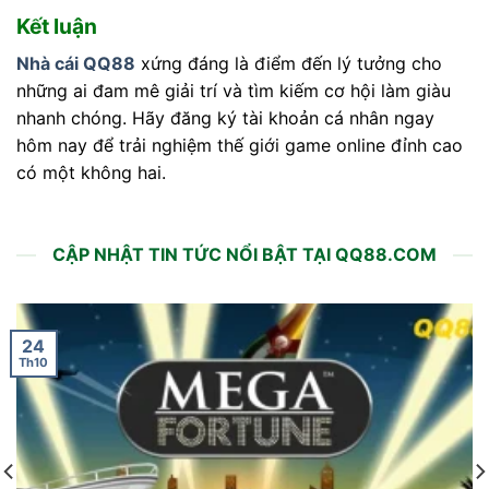
Kết luận
Nhà cái QQ88
xứng đáng là điểm đến lý tưởng cho
những ai đam mê giải trí và tìm kiếm cơ hội làm giàu
nhanh chóng. Hãy đăng ký tài khoản cá nhân ngay
hôm nay để trải nghiệm thế giới game online đỉnh cao
có một không hai.
CẬP NHẬT TIN TỨC NỔI BẬT TẠI QQ88.COM
24
Th10