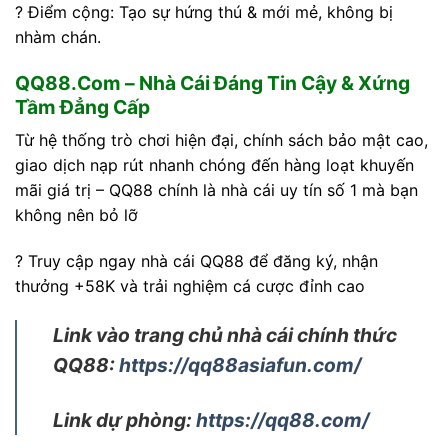
? Điểm cộng: Tạo sự hứng thú & mới mẻ, không bị
nhàm chán.
QQ88.Com – Nhà Cái Đáng Tin Cậy & Xứng
Tầm Đẳng Cấp
Từ hệ thống trò chơi hiện đại, chính sách bảo mật cao,
giao dịch nạp rút nhanh chóng đến hàng loạt khuyến
mãi giá trị – QQ88 chính là nhà cái uy tín số 1 mà bạn
không nên bỏ lỡ
? Truy cập ngay nhà cái QQ88 để đăng ký, nhận
thưởng +58K và trải nghiệm cá cược đỉnh cao
Link vào trang chủ nhà cái chính thức
QQ88:
https://qq88asiafun.com/
Link dự phòng:
https://qq88.com/