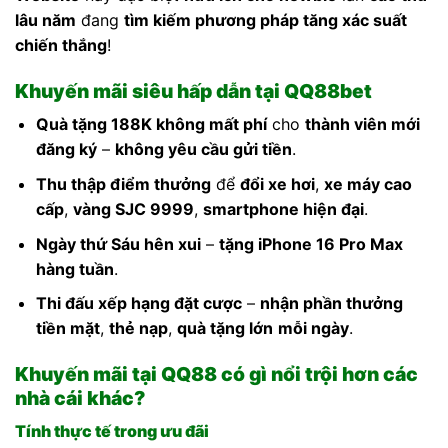
lâu năm
đang
tìm kiếm phương pháp tăng xác suất
chiến thắng
!
Khuyến mãi siêu hấp dẫn tại QQ88bet
Quà tặng 188K không mất phí
cho
thành viên mới
đăng ký
–
không yêu cầu gửi tiền
.
Thu thập điểm thưởng
để
đổi xe hơi
,
xe máy cao
cấp
,
vàng SJC 9999
,
smartphone hiện đại
.
Ngày thứ Sáu hên xui
–
tặng iPhone 16 Pro Max
hàng tuần
.
Thi đấu xếp hạng đặt cược
–
nhận phần thưởng
tiền mặt
,
thẻ nạp
,
quà tặng lớn
mỗi ngày
.
Khuyến mãi tại QQ88 có gì nổi trội hơn các
nhà cái khác?
Tính thực tế trong ưu đãi