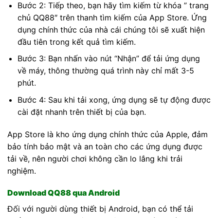
Bước 2: Tiếp theo, bạn hãy tìm kiếm từ khóa ” trang
chủ QQ88″ trên thanh tìm kiếm của App Store. Ứng
dụng chính thức của nhà cái chúng tôi sẽ xuất hiện
đầu tiên trong kết quả tìm kiếm.
Bước 3: Bạn nhấn vào nút “Nhận” để tải ứng dụng
về máy, thông thường quá trình này chỉ mất 3-5
phút.
Bước 4: Sau khi tải xong, ứng dụng sẽ tự động được
cài đặt nhanh trên thiết bị của bạn.
App Store là kho ứng dụng chính thức của Apple, đảm
bảo tính bảo mật và an toàn cho các ứng dụng được
tải về, nên người chơi không cần lo lắng khi trải
nghiệm.
Download QQ88 qua Android
Đối với người dùng thiết bị Android, bạn có thể tải