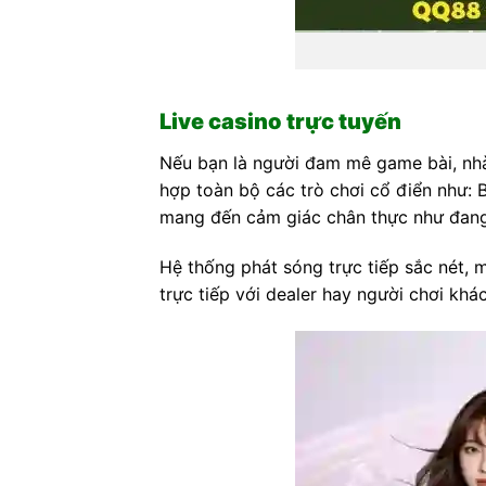
Live casino trực tuyến
Nếu bạn là người đam mê game bài, nhà
hợp toàn bộ các trò chơi cổ điển như: B
mang đến cảm giác chân thực như đang
Hệ thống phát sóng trực tiếp sắc nét, 
trực tiếp với dealer hay người chơi kh