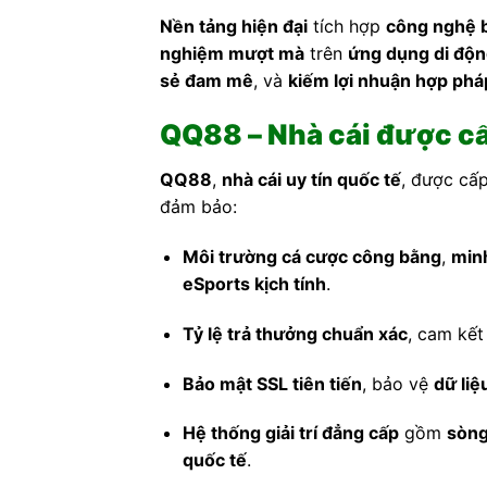
Nền tảng hiện đại
tích hợp
công nghệ b
nghiệm mượt mà
trên
ứng dụng di độ
sẻ đam mê
, và
kiếm lợi nhuận hợp phá
QQ88 – Nhà cái được cấ
QQ88
,
nhà cái uy tín quốc tế
, được cấ
đảm bảo:
Môi trường cá cược công bằng
,
min
eSports kịch tính
.
Tỷ lệ trả thưởng chuẩn xác
, cam kế
Bảo mật SSL tiên tiến
, bảo vệ
dữ liệ
Hệ thống giải trí đẳng cấp
gồm
sòng
quốc tế
.