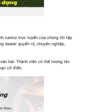
h casino trực tuyến của chúng tôi tập
ững dealer quyến rũ, chuyên nghiệp,
ván bài. Thành viên có thể tương tác
bạc cổ điển.