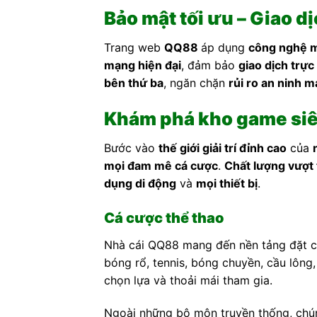
Bảo mật tối ưu – Giao d
Trang web
QQ88
áp dụng
công nghệ mã
mạng hiện đại
, đảm bảo
giao dịch trực
bên thứ ba
, ngăn chặn
rủi ro an ninh 
Khám phá kho game si
Bước vào
thế giới giải trí đỉnh cao
của
mọi đam mê cá cược
.
Chất lượng vượt 
dụng di động
và
mọi thiết bị
.
Cá cược thể thao
Nhà cái QQ88 mang đến nền tảng đặt cư
bóng rổ, tennis, bóng chuyền, cầu lông,
chọn lựa và thoải mái tham gia.
Ngoài những bộ môn truyền thống, chún