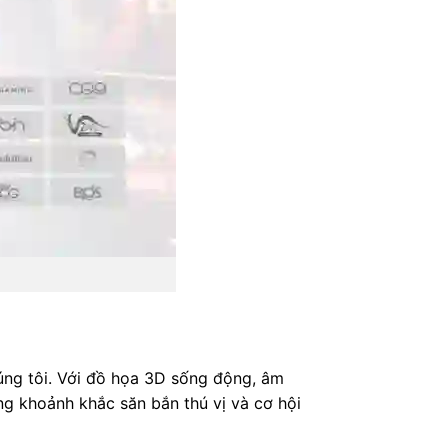
húng tôi. Với đồ họa 3D sống động, âm
ng khoảnh khắc săn bắn thú vị và cơ hội