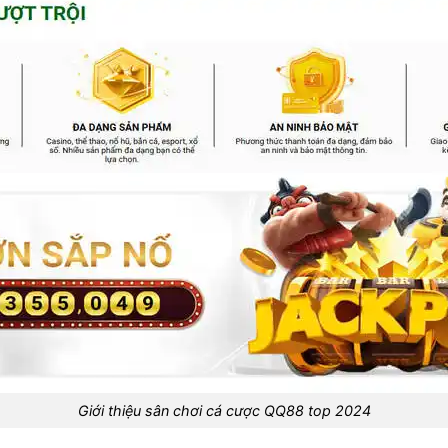
Giới thiệu sân chơi cá cược QQ88 top 2024