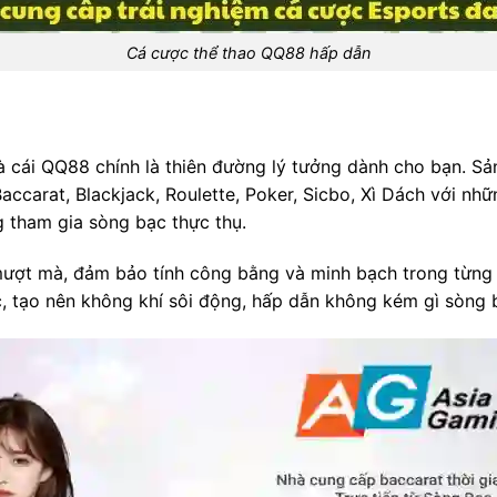
Cá cược thể thao QQ88 hấp dẫn
 cái QQ88 chính là thiên đường lý tưởng dành cho bạn. Sản
accarat, Blackjack, Roulette, Poker, Sicbo, Xì Dách với nh
 tham gia sòng bạc thực thụ.
mượt mà, đảm bảo tính công bằng và minh bạch trong từng 
ác, tạo nên không khí sôi động, hấp dẫn không kém gì sòng 