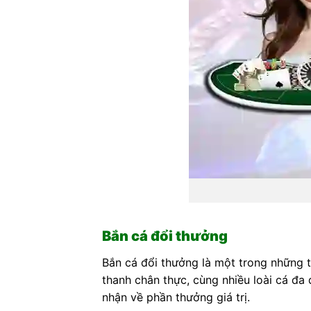
Bắn cá đổi thưởng
Bắn cá đổi thưởng là một trong những tr
thanh chân thực, cùng nhiều loài cá đa
nhận về phần thưởng giá trị.