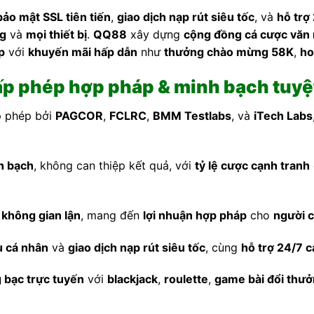
ảo mật SSL tiên tiến
,
giao dịch nạp rút siêu tốc
, và
hỗ trợ
ng
và
mọi thiết bị
.
QQ88
xây dựng
cộng đồng cá cược văn
p
với
khuyến mãi hấp dẫn
như
thưởng chào mừng 58K
,
ho
p phép hợp pháp & minh bạch tuyệ
p phép bởi
PAGCOR
,
FCLRC
,
BMM Testlabs
, và
iTech Labs
h bạch
, không can thiệp kết quả, với
tỷ lệ cược cạnh tranh
t
không gian lận
, mang đến
lợi nhuận hợp pháp
cho
người c
u cá nhân
và
giao dịch nạp rút siêu tốc
, cùng
hỗ trợ 24/7 
 bạc trực tuyến
với
blackjack
,
roulette
,
game bài đổi thư